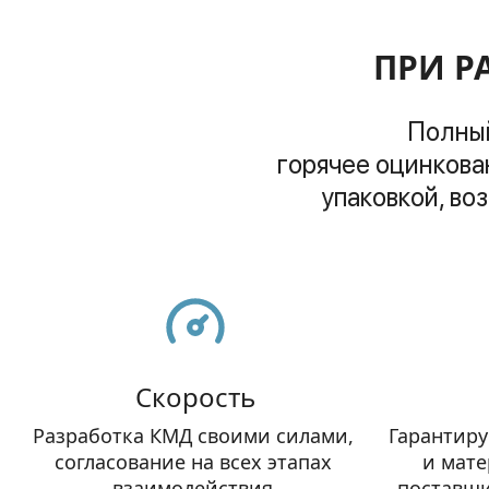
ПРИ Р
Полный
 горячее оцинкование по ГОСТ 9.307-2021, ОТК с последующей транспортной 
упаковкой, во
Скорость
Разработка КМД своими силами, 
Гарантиру
согласование на всех этапах 
и мате
взаимодействия.
поставщи