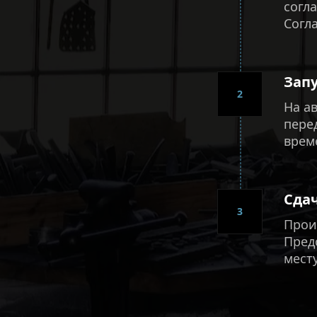
согл
Согл
Запу
2
На а
пере
врем
Сда
3
Прои
Пред
мест