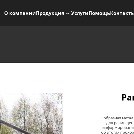
О компании
Продукция
Услуги
Помощь
Контакт
Ра
Г образная метал
для размещени
информирования
об итогах прохо