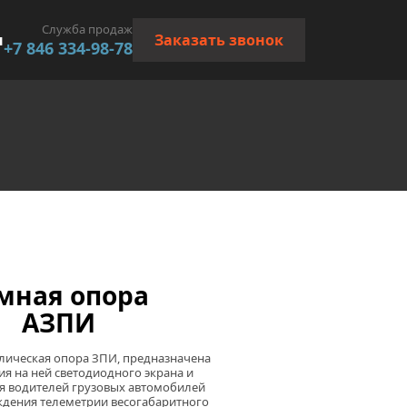
Служба продаж
ы
Заказать звонок
+7 846 334-98-78
мная опора
 АЗПИ
лическая опора ЗПИ, предназначена 
я на ней светодиодного экрана и 
 водителей грузовых автомобилей 
ждения телеметрии весогабаритного 