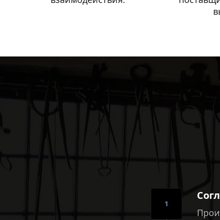
в
Сог
1
Прои