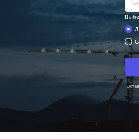
Выбе
Д
С
Остав