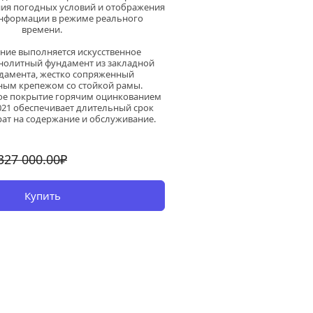
ния погодных условий и отображения 
нформации в режиме реального 
времени. 
ние выполняется искусственное 
нолитный фундамент из закладной 
дамента, жестко сопряженный 
ым крепежом со стойкой рамы.
е покрытие горячим оцинкованием 
021 обеспечивает длительный срок 
рат на содержание и обслуживание.
327 000.00₽
Купить