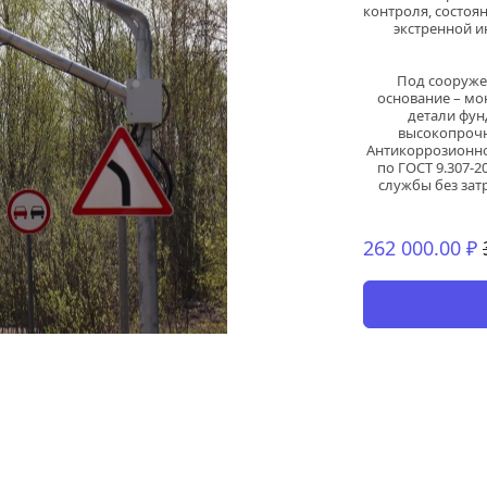
контроля, состоя
экстренной и
Под сооруже
основание – мо
детали фун
высокопрочн
Антикоррозионно
по ГОСТ 9.307-2
службы без зат
262 000.00 ₽ 